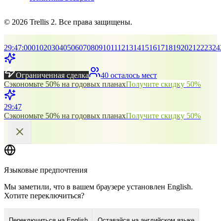
© 2026 Trellis 2. Все права защищены.
29
:
46
:
00
01
02
03
04
05
06
07
08
09
10
11
12
13
14
15
16
17
18
19
20
21
22
23
24
Ограниченная сделка
40 осталось мест
Сэкономьте 50% на годовых планах
Получите скидку 50%
29
:
46
Сэкономьте 50% на годовых планах
Получите скидку 50%
Языковые предпочтения
Мы заметили, что в вашем браузере установлен English.
Хотите переключиться?
Переключиться на English
Оставайся на английском языке