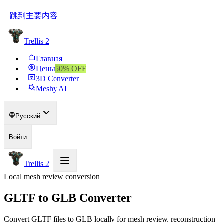
跳到主要内容
Trellis 2
Главная
Цены
50
% OFF
3D Converter
Meshy AI
Русский
Войти
Trellis 2
Local mesh review conversion
GLTF to GLB Converter
Convert GLTF files to GLB locally for mesh review, reconstruction