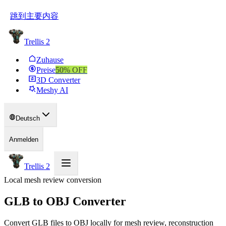
跳到主要内容
Trellis 2
Zuhause
Preise
50
% OFF
3D Converter
Meshy AI
Deutsch
Anmelden
Trellis 2
Local mesh review conversion
GLB to OBJ Converter
Convert GLB files to OBJ locally for mesh review, reconstruction