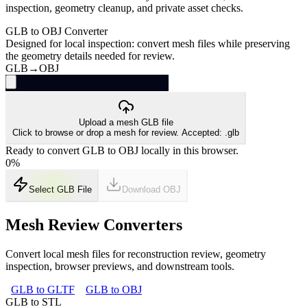
inspection, geometry cleanup, and private asset checks.
GLB to OBJ Converter
Designed for local inspection: convert mesh files while preserving
the geometry details needed for review.
GLB
→
OBJ
Upload a mesh GLB file
Click to browse or drop a mesh for review. Accepted: .glb
Ready to convert GLB to OBJ locally in this browser.
0
%
Select GLB File
Download
OBJ
Mesh Review Converters
Convert local mesh files for reconstruction review, geometry
inspection, browser previews, and downstream tools.
GLB to GLTF
GLB to OBJ
GLB to STL