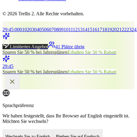
© 2026 Trellis 2. Alle Rechte vorbehalten.
29
:
45
:
00
01
02
03
04
05
06
07
08
09
10
11
12
13
14
15
16
17
18
19
20
21
22
23
24
Limitiertes Angebot
41 Plätze übrig
Sparen Sie 50 % bei Jahresplänen
Erhalten Sie 50 % Rabatt
29
:
45
Sparen Sie 50 % bei Jahresplänen
Erhalten Sie 50 % Rabatt
Sprachpräferenz
Wir haben festgestellt, dass Ihr Browser auf English eingestellt ist.
Möchten Sie wechseln?
Wechseln Sie zu English
Bleiben Sie auf Englisch