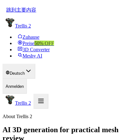
跳到主要内容
Trellis 2
Zuhause
Preise
50
% OFF
3D Converter
Meshy AI
Deutsch
Anmelden
Trellis 2
About Trellis 2
AI 3D generation for practical mesh
review