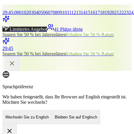
29
:
45
:
00
01
02
03
04
05
06
07
08
09
10
11
12
13
14
15
16
17
18
19
20
21
22
23
24
Limitiertes Angebot
41 Plätze übrig
Sparen Sie 50 % bei Jahresplänen
Erhalten Sie 50 % Rabatt
29
:
45
Sparen Sie 50 % bei Jahresplänen
Erhalten Sie 50 % Rabatt
Sprachpräferenz
Wir haben festgestellt, dass Ihr Browser auf English eingestellt ist.
Möchten Sie wechseln?
Wechseln Sie zu English
Bleiben Sie auf Englisch