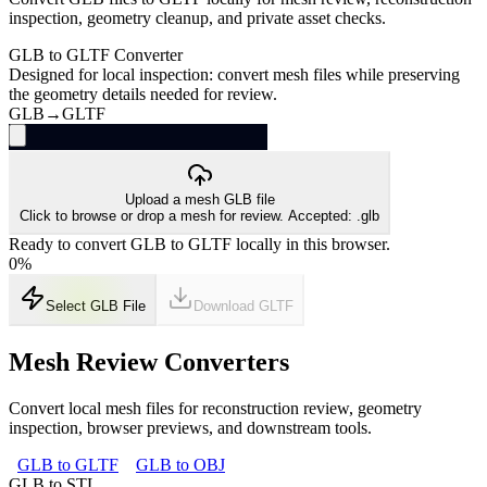
inspection, geometry cleanup, and private asset checks.
GLB to GLTF Converter
Designed for local inspection: convert mesh files while preserving
the geometry details needed for review.
GLB
→
GLTF
Upload a mesh GLB file
Click to browse or drop a mesh for review. Accepted: .glb
Ready to convert GLB to GLTF locally in this browser.
0
%
Select GLB File
Download
GLTF
Mesh Review Converters
Convert local mesh files for reconstruction review, geometry
inspection, browser previews, and downstream tools.
GLB to GLTF
GLB to OBJ
GLB to STL