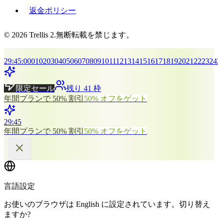
返金ポリシー
© 2026 Trellis 2.無断転載を禁じます。
29
:
45
:
00
01
02
03
04
05
06
07
08
09
10
11
12
13
14
15
16
17
18
19
20
21
22
23
24
限定セール
残り 41 枠
年間プランで 50% 割引
50% オフをゲット
29
:
45
年間プランで 50% 割引
50% オフをゲット
言語設定
お使いのブラウザは English に設定されています。切り替え
ますか?