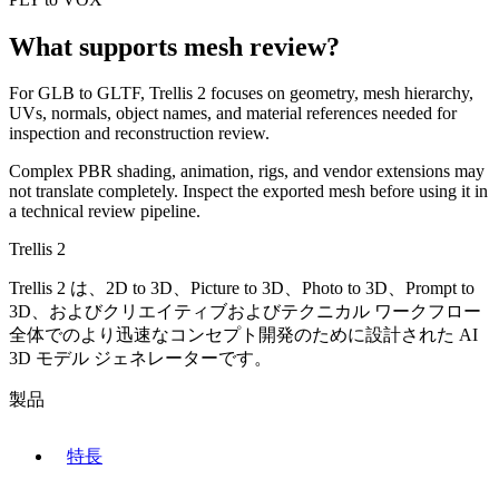
What supports mesh review?
For
GLB
to
GLTF
, Trellis 2 focuses on geometry, mesh hierarchy,
UVs, normals, object names, and material references needed for
inspection and reconstruction review.
Complex PBR shading, animation, rigs, and vendor extensions may
not translate completely. Inspect the exported mesh before using it in
a technical review pipeline.
Trellis 2
Trellis 2 は、2D to 3D、Picture to 3D、Photo to 3D、Prompt to
3D、およびクリエイティブおよびテクニカル ワークフロー
全体でのより迅速なコンセプト開発のために設計された AI
3D モデル ジェネレーターです。
製品
特長