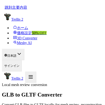
跳到主要内容
Trellis 2
ホーム
価格設定
50
% OFF
3D Converter
Meshy AI
日本語
サインイン
Trellis 2
Local mesh review conversion
GLB to GLTF Converter
Convert GLB files to GLTF locally for mesh review, reconstruction