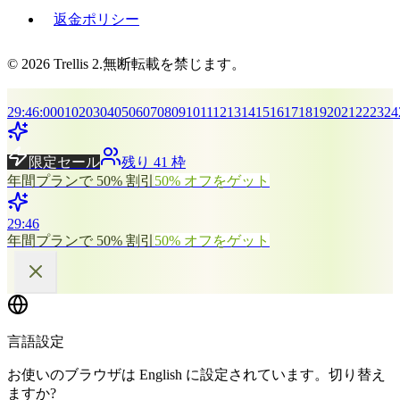
返金ポリシー
© 2026 Trellis 2.無断転載を禁じます。
29
:
46
:
00
01
02
03
04
05
06
07
08
09
10
11
12
13
14
15
16
17
18
19
20
21
22
23
24
限定セール
残り 41 枠
年間プランで 50% 割引
50% オフをゲット
29
:
46
年間プランで 50% 割引
50% オフをゲット
言語設定
お使いのブラウザは English に設定されています。切り替え
ますか?