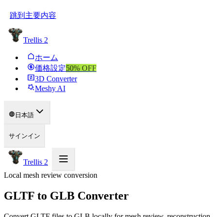
跳到主要内容
Trellis 2
ホーム
価格設定
50
% OFF
3D Converter
Meshy AI
日本語
サインイン
Trellis 2
Local mesh review conversion
GLTF to GLB Converter
Convert GLTF files to GLB locally for mesh review, reconstruction