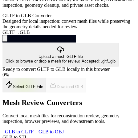
inspection, geometry cleanup, and private asset checks.
GLTF to GLB Converter
Designed for local inspection: convert mesh files while preserving
the geometry details needed for review.
GLTF
→
GLB
Upload a mesh GLTF file
Click to browse or drop a mesh for review. Accepted: .gltf,.glb
Ready to convert GLTF to GLB locally in this browser.
0
%
Select GLTF File
Download
GLB
Mesh Review Converters
Convert local mesh files for reconstruction review, geometry
inspection, browser previews, and downstream tools.
GLB to GLTF
GLB to OBJ
GLB to STL