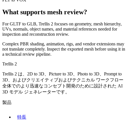
What supports mesh review?
For
GLTF
to
GLB
, Trellis 2 focuses on geometry, mesh hierarchy,
UVs, normals, object names, and material references needed for
inspection and reconstruction review.
Complex PBR shading, animation, rigs, and vendor extensions may
not translate completely. Inspect the exported mesh before using it in
a technical review pipeline.
Trellis 2
Trellis 2 は、2D to 3D、Picture to 3D、Photo to 3D、Prompt to
3D、およびクリエイティブおよびテクニカル ワークフロー
全体でのより迅速なコンセプト開発のために設計された AI
3D モデル ジェネレーターです。
製品
特長